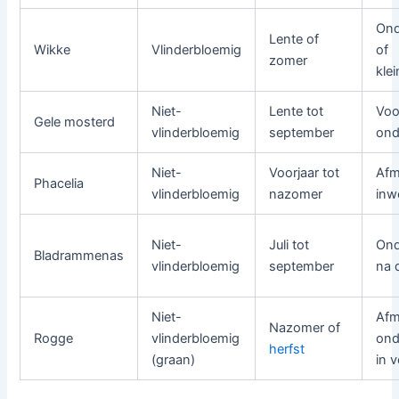
Ond
Lente of
Wikke
Vlinderbloemig
of
zomer
kle
Niet-
Lente tot
Voo
Gele mosterd
vlinderbloemig
september
ond
Niet-
Voorjaar tot
Afm
Phacelia
vlinderbloemig
nazomer
inw
Niet-
Juli tot
Ond
Bladrammenas
vlinderbloemig
september
na 
Niet-
Afm
Nazomer of
Rogge
vlinderbloemig
ond
herfst
(graan)
in v