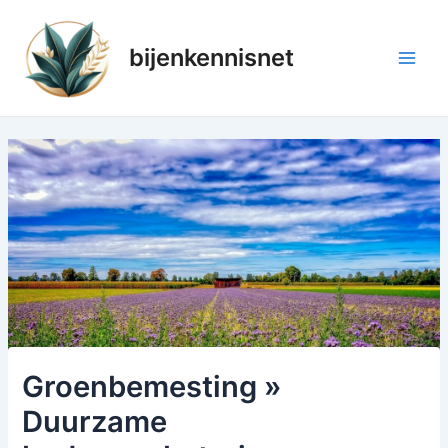
Ga
naar
bijenkennisnet
de
Main
inhoud
Men
Groenbemesting »
Duurzame