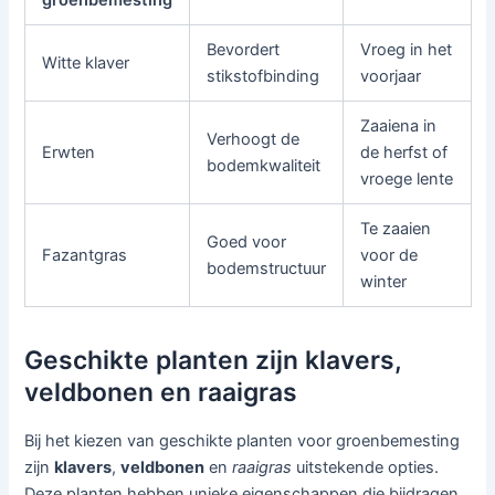
groenbemesting
Bevordert
Vroeg in het
Witte klaver
stikstofbinding
voorjaar
Zaaiena in
Verhoogt de
Erwten
de herfst of
bodemkwaliteit
vroege lente
Te zaaien
Goed voor
Fazantgras
voor de
bodemstructuur
winter
Geschikte planten zijn klavers,
veldbonen en raaigras
Bij het kiezen van geschikte planten voor groenbemesting
zijn
klavers
,
veldbonen
en
raaigras
uitstekende opties.
Deze planten hebben unieke eigenschappen die bijdragen