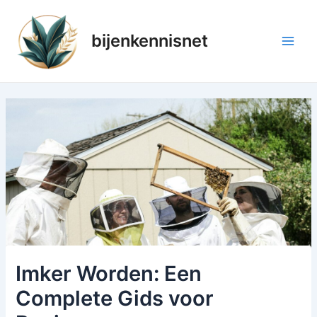
Ga
naar
bijenkennisnet
de
Main
inhoud
Men
Imker Worden: Een
Complete Gids voor