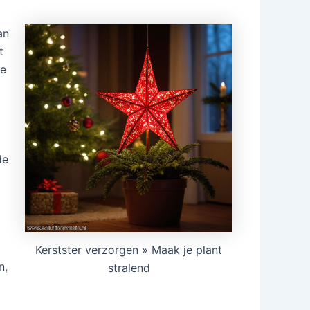
an
t
je
de
Kerstster verzorgen » Maak je plant
n,
stralend