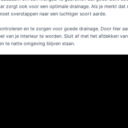
aar zorgt ook voor een optimale drainage. Als je merkt dat
e moet overstappen naar een luchtiger soort aarde.
controleren en te zorgen voor goede drainage. Door hier aan
el van je interieur te worden. Sluit af met het afdekken va
n te natte omgeving blijven staan.