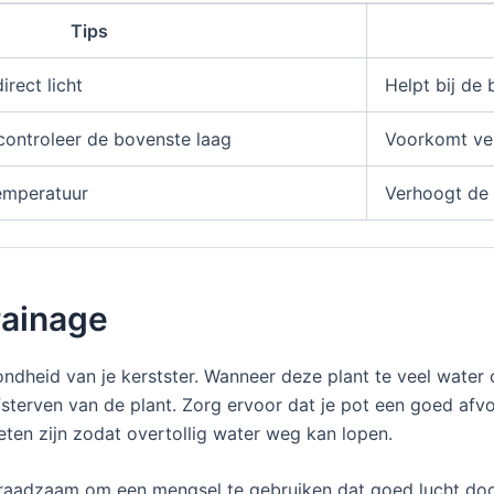
Tips
irect licht
Helpt bij de
controleer de bovenste laag
Voorkomt ver
emperatuur
Verhoogt de 
rainage
ndheid van je kerstster. Wanneer deze plant te veel water 
afsterven van de plant. Zorg ervoor dat je pot een goed afv
en zijn zodat overtollig water weg kan lopen.
et raadzaam om een mengsel te gebruiken dat goed lucht doo