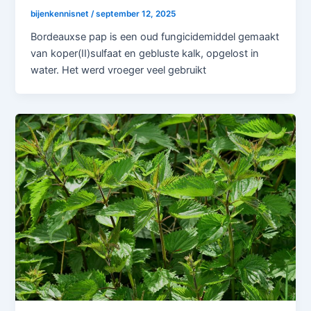
bijenkennisnet
/
september 12, 2025
Bordeauxse pap is een oud fungicidemiddel gemaakt
van koper(II)sulfaat en gebluste kalk, opgelost in
water. Het werd vroeger veel gebruikt