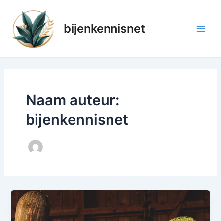
Ga
naar
bijenkennisnet
de
Main
inhoud
Men
Naam auteur:
bijenkennisnet