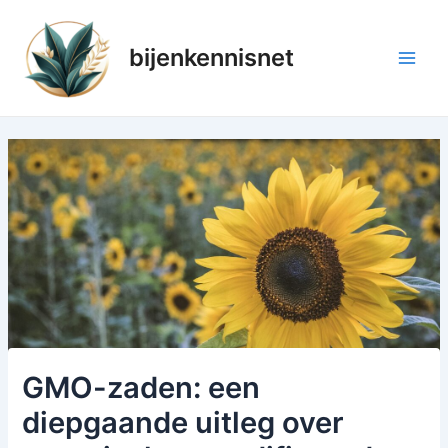
Ga
naar
bijenkennisnet
de
Main
inhoud
Men
GMO-zaden: een
diepgaande uitleg over