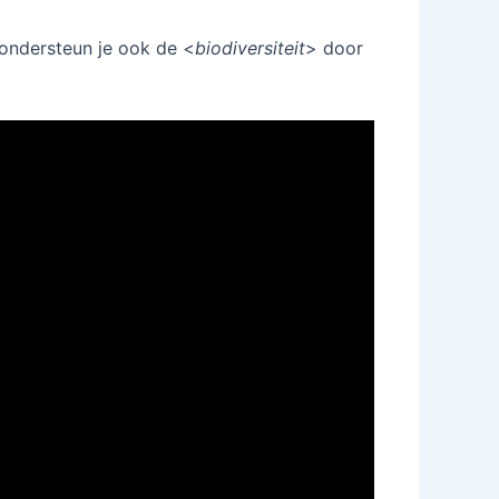
 ondersteun je ook de <
biodiversiteit
> door