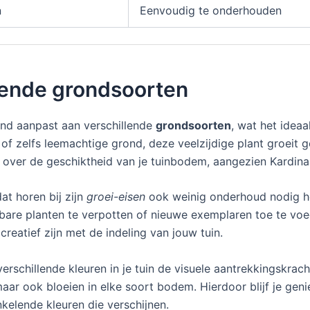
n
Eenvoudig te onderhouden
llende grondsoorten
kend aanpast aan verschillende
grondsoorten
, wat het ideaa
 zelfs leemachtige grond, deze veelzijdige plant groeit goe
 over de geschiktheid van je tuinbodem, aangezien Kardina
at horen bij zijn
groei-eisen
ook weinig onderhoud nodig he
jkbare planten te verpotten of nieuwe exemplaren toe te vo
creatief zijn met de indeling van jouw tuin.
schillende kleuren in je tuin de visuele aantrekkingskrach
, maar ook bloeien in elke soort bodem. Hierdoor blijf je ge
nkelende kleuren die verschijnen.