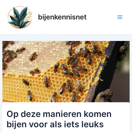
Ga
naar
bijenkennisnet
de
Main
inhoud
Men
Op deze manieren komen
bijen voor als iets leuks