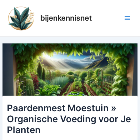
Ga
naar
bijenkennisnet
de
Main
inhoud
Men
Paardenmest Moestuin »
Organische Voeding voor Je
Planten