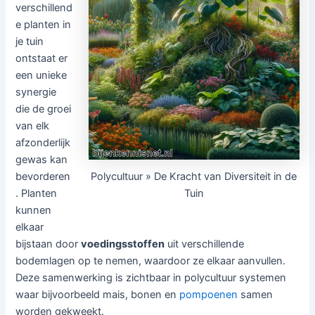
verschillend
e planten in
je tuin
ontstaat er
een unieke
synergie
die de groei
van elk
afzonderlijk
gewas kan
Polycultuur » De Kracht van Diversiteit in de
bevorderen
Tuin
. Planten
kunnen
elkaar
bijstaan door
voedingsstoffen
uit verschillende
bodemlagen op te nemen, waardoor ze elkaar aanvullen.
Deze samenwerking is zichtbaar in polycultuur systemen
waar bijvoorbeeld mais, bonen en
pompoenen
samen
worden gekweekt.