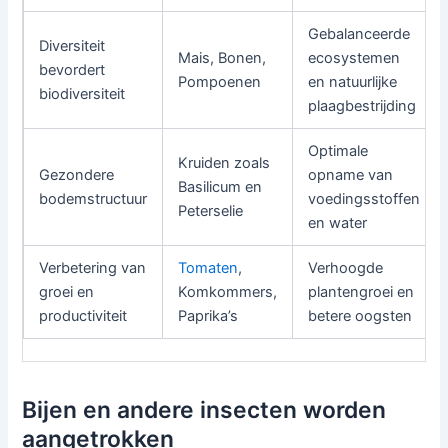
Gebalanceerde
Diversiteit
Mais, Bonen,
ecosystemen
bevordert
Pompoenen
en natuurlijke
biodiversiteit
plaagbestrijding
Optimale
Kruiden zoals
Gezondere
opname van
Basilicum en
bodemstructuur
voedingsstoffen
Peterselie
en water
Verbetering van
Tomaten
,
Verhoogde
groei en
Komkommers,
plantengroei en
productiviteit
Paprika’s
betere oogsten
Bijen en andere insecten worden
aangetrokken