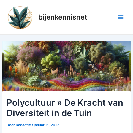
Ga
naar
bijenkennisnet
de
Main
inhoud
Men
Polycultuur » De Kracht van
Diversiteit in de Tuin
Door
Redactie
/
januari 6, 2025