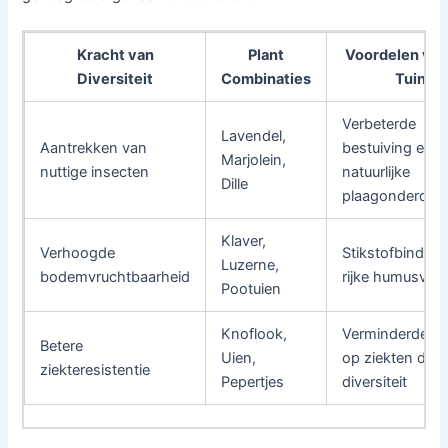
Kracht van
Plant
Voordelen voo
Diversiteit
Combinaties
Tuin
Verbeterde
Lavendel,
Aantrekken van
bestuiving en
Marjolein,
nuttige insecten
natuurlijke
Dille
plaagonderdruk
Klaver,
Verhoogde
Stikstofbinding
Luzerne,
bodemvruchtbaarheid
rijke humusvor
Pootuien
Knoflook,
Verminderde k
Betere
Uien,
op ziekten doo
ziekteresistentie
Pepertjes
diversiteit