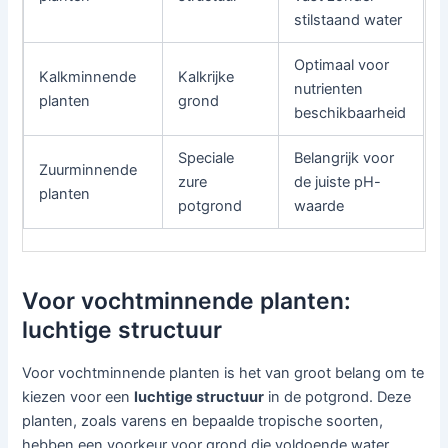
stilstaand water
Optimaal voor
Kalkminnende
Kalkrijke
nutrienten
planten
grond
beschikbaarheid
Speciale
Belangrijk voor
Zuurminnende
zure
de juiste pH-
planten
potgrond
waarde
Voor vochtminnende planten:
luchtige structuur
Voor vochtminnende planten is het van groot belang om te
kiezen voor een
luchtige structuur
in de potgrond. Deze
planten, zoals varens en bepaalde tropische soorten,
hebben een voorkeur voor grond die voldoende water