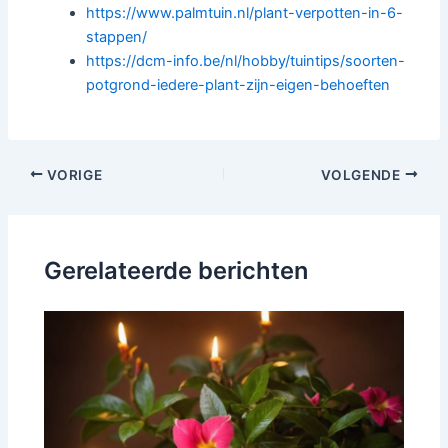
https://www.palmtuin.nl/plant-verpotten-in-6-
stappen/
https://dcm-info.be/nl/hobby/tuintips/soorten-
potgrond-iedere-plant-zijn-eigen-behoeften
Bericht
VORIGE
VOLGENDE
navigatie
Gerelateerde berichten