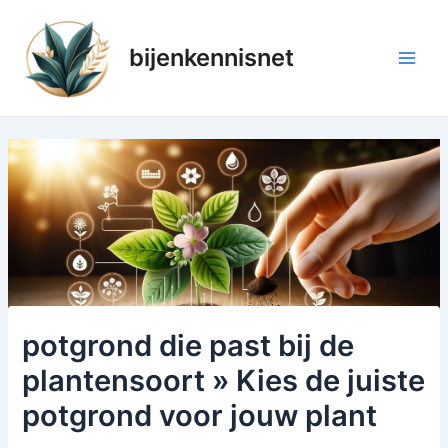
Ga
naar
bijenkennisnet
de
Main
inhoud
Men
potgrond die past bij de
plantensoort » Kies de juiste
potgrond voor jouw plant