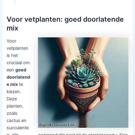
Voor vetplanten: goed doorlatende
mix
Voor
vetplanten
is het
cruciaal om
een
goed
doorlatend
e mix
te
kiezen.
Deze
planten,
zoals
cactus en
succulente