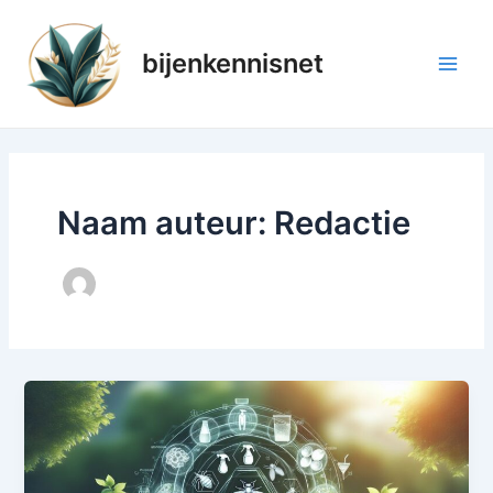
Ga
naar
bijenkennisnet
de
Main
inhoud
Men
Naam auteur: Redactie